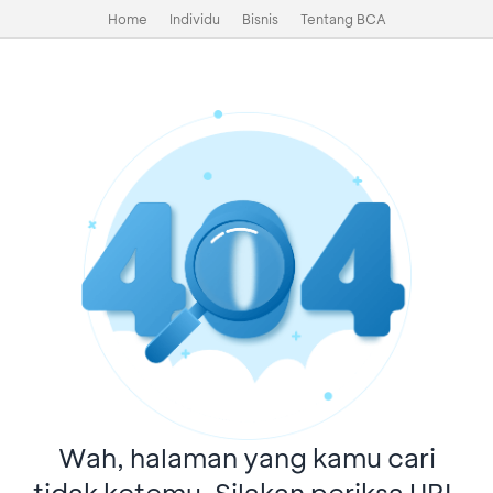
Home
Individu
Bisnis
Tentang BCA
Wah, halaman yang kamu cari
tidak ketemu. Silakan periksa URL