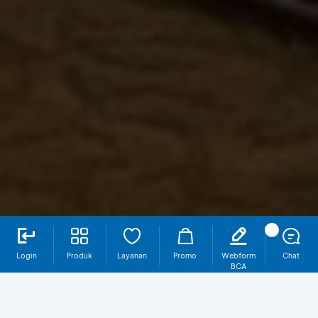
Login
Produk
Layanan
Promo
Webform
Chat
BCA