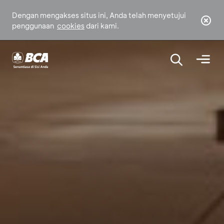
Dengan mengakses situs ini, Anda telah menyetujui
penggunaan
cookies
dari kami.