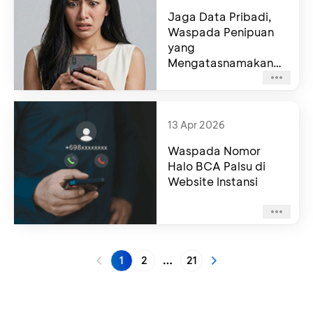
Jaga Data Pribadi,
Waspada Penipuan
yang
Mengatasnamakan
Company Partner
BCA!
13 Apr 2026
Waspada Nomor
Halo BCA Palsu di
Website Instansi
1
2
21
More pages