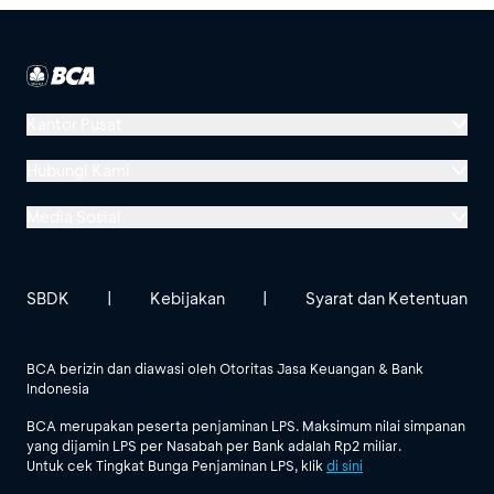
Kantor Pusat
Menara BCA, Grand Indonesia
Hubungi Kami
Jl. MH Thamrin No. 1
Media Sosial
Jakarta 10310
Halo BCA 1500888
GoodLife BCA
Solusi BCA
Lokasi BCA Lainnya
halobca@bca.co.id
SBDK
|
Kebijakan
|
Syarat dan Ketentuan
@goodlifebca
@BankBCA
62 811 1500 998
BCA berizin dan diawasi oleh Otoritas Jasa Keuangan & Bank
Indonesia
Lihat Semua Media Sosial
BCA merupakan peserta penjaminan LPS. Maksimum nilai simpanan
yang dijamin LPS per Nasabah per Bank adalah Rp2 miliar.
Untuk cek Tingkat Bunga Penjaminan LPS, klik
di sini