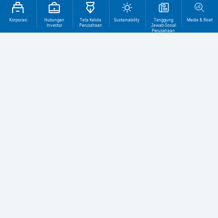
Korporasi
Hubungan
Tata Kelola
Sustainability
Tanggung
Media & Riset
Investor
Perusahaan
Jawab Sosial
Perusahaan
Tentang BCA
1.661T
1.036T
TOTAL ASET (Rp)
TOTAL KREDIT (Rp)
29,5T
1.272
LABA BERSIH (Rp)
KANTOR CABANG