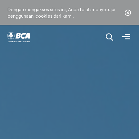
Dengan mengakses situs ini, Anda telah menyetujui
penggunaan
cookies
dari kami.