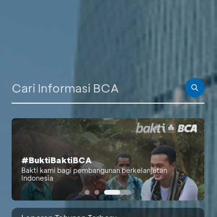
PALING BANYAK DICARI
#BuktiBaktiBCA
Berita Investor
Bakti kami bagi pembangunan berkelanjutan
Indonesia
Laporan Bulanan
Laporan Berkelanjutan