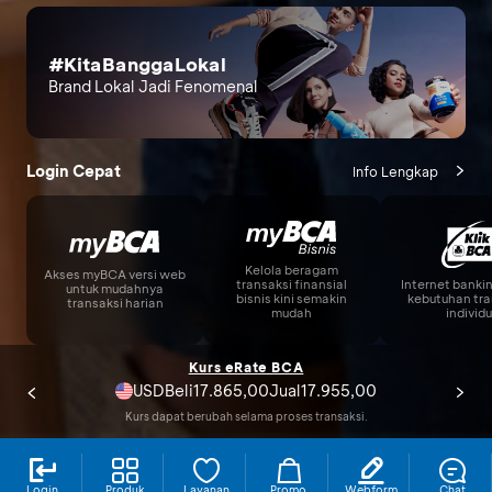
#KitaBanggaLokal
Brand Lokal Jadi Fenomenal
Login Cepat
Info Lengkap
Kelola beragam
Akses myBCA versi web
Internet banki
transaksi finansial
untuk mudahnya
kebutuhan tra
bisnis kini semakin
transaksi harian
individu
mudah
Kurs eRate BCA
USD
17.865,00
17.955,00
Beli
Jual
Kurs dapat berubah selama proses transaksi.
Promo Terbaru
Login
Produk
Layanan
Promo
Webform
Chat