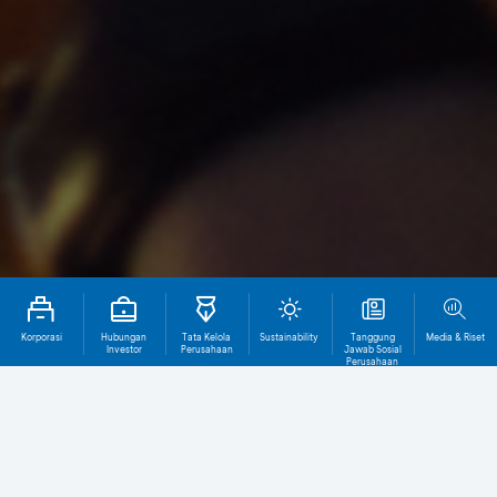
Korporasi
Hubungan
Tata Kelola
Sustainability
Tanggung
Media & Riset
Investor
Perusahaan
Jawab Sosial
Perusahaan