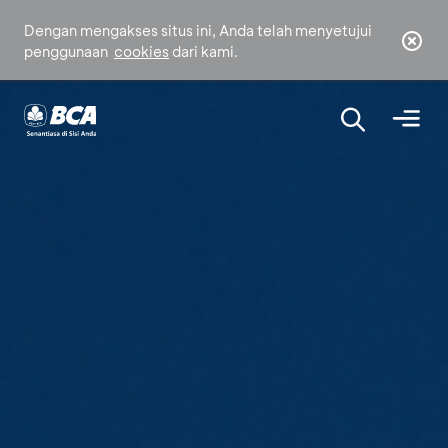
Dengan mengakses situs ini, Anda telah menyetujui
penggunaan
cookies
dari kami.