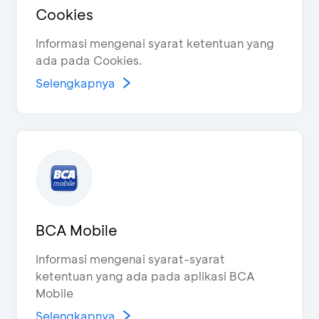
Cookies
Informasi mengenai syarat ketentuan yang
ada pada Cookies.
Selengkapnya
BCA Mobile
Informasi mengenai syarat-syarat
ketentuan yang ada pada aplikasi BCA
Mobile
Selengkapnya