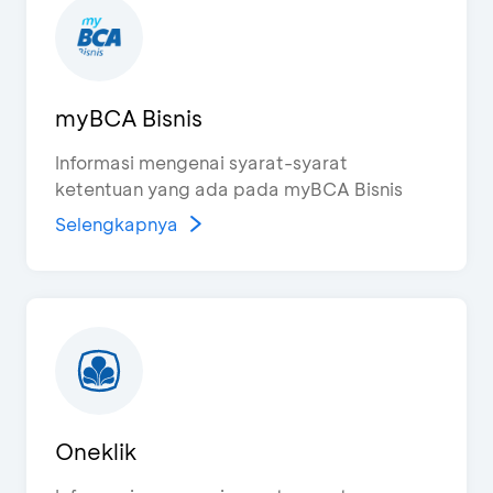
myBCA Bisnis
Informasi mengenai syarat-syarat
ketentuan yang ada pada myBCA Bisnis
Selengkapnya
Oneklik