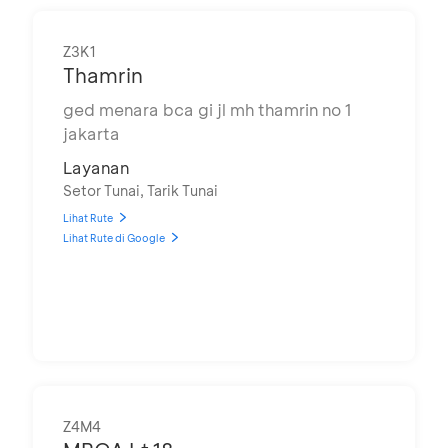
Z3K1
Thamrin
ged menara bca gi jl mh thamrin no 1
jakarta
Layanan
Setor Tunai, Tarik Tunai
Lihat Rute
Lihat Rute di Google
Z4M4