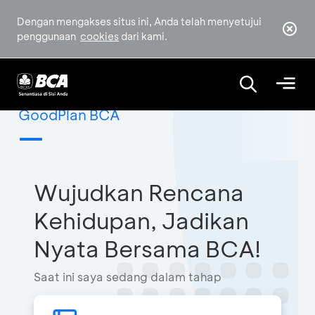
Dengan mengakses situs ini, Anda telah menyetujui
penggunaan
cookies
dari kami.
GoodPlan BCA
Wujudkan Rencana
Kehidupan, Jadikan
Nyata Bersama BCA!
Saat ini saya sedang dalam tahap