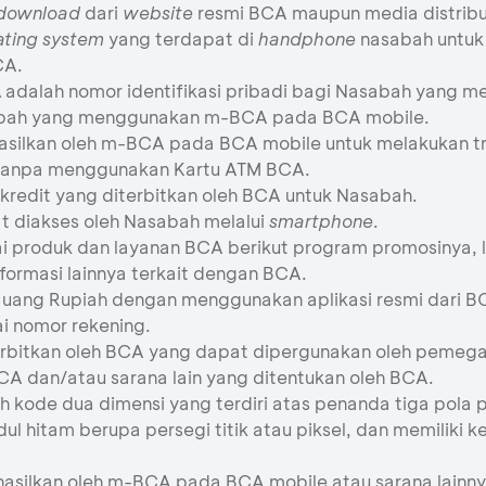
download
dari
website
resmi BCA maupun media distribus
ating system
yang terdapat di
handphone
nasabah untuk
CA.
A
adalah nomor identifikasi pribadi bagi Nasabah yang
abah yang menggunakan m-BCA pada BCA mobile.
silkan oleh m-BCA pada BCA mobile untuk melakukan trans
A tanpa menggunakan Kartu ATM BCA.
 kredit yang diterbitkan oleh BCA untuk Nasabah.
t diakses oleh Nasabah melalui
smartphone
.
i produk dan layanan BCA berikut program promosinya, l
formasi lainnya terkait dengan BCA.
 uang Rupiah dengan menggunakan aplikasi resmi dari B
i nomor rekening.
erbitkan oleh BCA yang dapat dipergunakan oleh pemeg
CA dan/atau sarana lain yang ditentukan oleh BCA.
 kode dua dimensi yang terdiri atas penanda tiga pola p
modul hitam berupa persegi titik atau piksel, dan memil
hasilkan oleh m-BCA pada BCA mobile atau sarana lainn