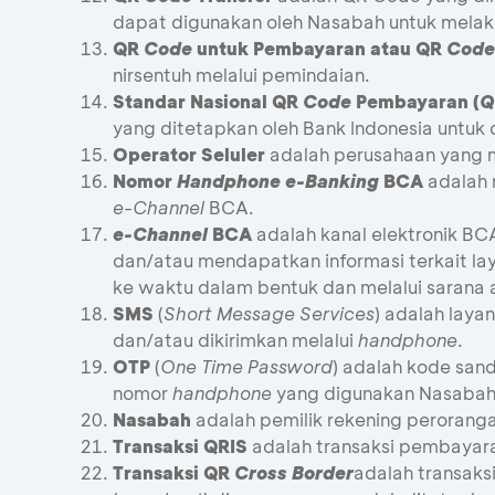
dapat digunakan oleh Nasabah untuk melaku
QR
Code
untuk Pembayaran atau QR
Code
nirsentuh melalui pemindaian.
Standar Nasional QR
Code
Pembayaran (
Q
yang ditetapkan oleh Bank Indonesia untuk 
Operator Seluler
adalah perusahaan yang me
Nomor
Handphone e-Banking
BCA
adalah
e-Channel
BCA.
e-Channel
BCA
adalah kanal elektronik B
dan/atau mendapatkan informasi terkait la
ke waktu dalam bentuk dan melalui sarana 
SMS
(
Short Message Services
) adalah lay
dan/atau dikirimkan melalui
handphone
.
OTP
(
One Time Password
) adalah kode sand
nomor
handphone
yang digunakan Nasabah
Nasabah
adalah pemilik rekening peroranga
Transaksi QRIS
adalah transaksi pembayara
Transaksi QR
Cross Border
adalah transaks