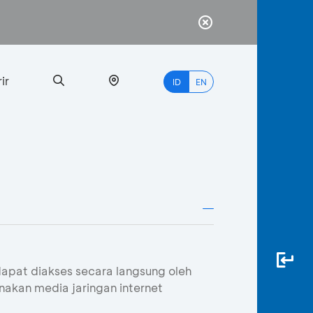
ir
ID
EN
PALING
BANYAK
DICARI
myBCA
dapat diakses secara langsung oleh
kan media jaringan internet
Paylate