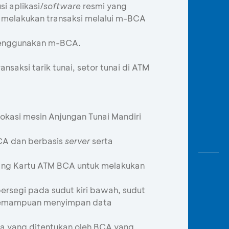
Awas
i aplikasi/
software
resmi yang
Modus
 melakukan transaksi melalui m-BCA
Buka
 menggunakan m-BCA.
Rekeni
Tahapa
aksi tarik tunai, setor tunai di ATM
Edukati
okasi mesin Anjungan Tunai Mandiri
CA dan berbasis
server
serta
ang Kartu ATM BCA untuk melakukan
ersegi pada sudut kiri bawah, sudut
iki kemampuan menyimpan data
ya yang ditentukan oleh BCA yang