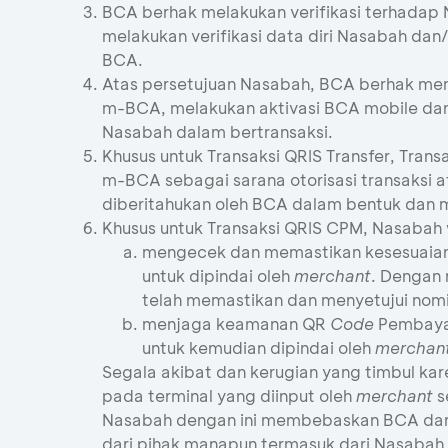
BCA berhak melakukan verifikasi terhadap
melakukan verifikasi data diri Nasabah d
BCA.
Atas persetujuan Nasabah, BCA berhak me
m-BCA, melakukan aktivasi BCA mobile da
Nasabah dalam bertransaksi.
Khusus untuk Transaksi QRIS Transfer, Tran
m-BCA sebagai sarana otorisasi transaksi 
diberitahukan oleh BCA dalam bentuk dan m
Khusus untuk Transaksi QRIS CPM, Nasabah 
mengecek dan memastikan kesesuaian 
untuk dipindai oleh
merchant
. Dengan
telah memastikan dan menyetujui nomi
menjaga keamanan QR
Code
Pembaya
untuk kemudian dipindai oleh
merchan
Segala akibat dan kerugian yang timbul ka
pada terminal yang diinput oleh
merchant
s
Nasabah dengan ini membebaskan BCA dari 
dari pihak manapun termasuk dari Nasabah 