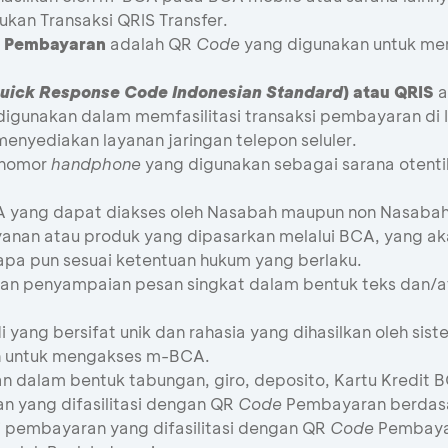
kan Transaksi QRIS Transfer.
Pembayaran
adalah QR
Code
yang digunakan untuk mem
uick Response Code Indonesian Standard
) atau QRIS
a
digunakan dalam memfasilitasi transaksi pembayaran di 
nyediakan layanan jaringan telepon seluler.
 nomor
handphone
yang digunakan sebagai sarana otentik
CA yang dapat diakses oleh Nasabah maupun non Nasabah
yanan atau produk yang dipasarkan melalui BCA, yang ak
apa pun sesuai ketentuan hukum yang berlaku.
anan penyampaian pesan singkat dalam bentuk teks dan/
i yang bersifat unik dan rahasia yang dihasilkan oleh si
 untuk mengakses m-BCA.
n dalam bentuk tabungan, giro, deposito, Kartu Kredit 
n yang difasilitasi dengan QR
Code
Pembayaran berdasa
i pembayaran yang difasilitasi dengan QR
Code
Pembayar