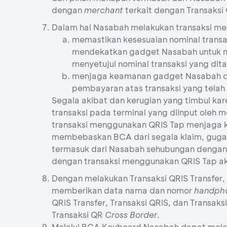
dengan
merchant
terkait dengan Transaksi
Dalam hal Nasabah melakukan transaksi me
memastikan kesesuaian nominal transa
mendekatkan gadget Nasabah untuk m
menyetujui nominal transaksi yang dit
menjaga keamanan gadget Nasabah da
pembayaran atas transaksi yang telah 
Segala akibat dan kerugian yang timbul k
transaksi pada terminal yang diinput ole
transaksi menggunakan QRIS Tap menjaga 
membebaskan BCA dari segala klaim, gugata
termasuk dari Nasabah sehubungan dengan h
dengan transaksi menggunakan QRIS Tap a
Dengan melakukan Transaksi QRIS Transfer, 
memberikan data nama dan nomor
handph
QRIS Transfer, Transaksi QRIS, dan Transaks
Transaksi QR
Cross Border
.
Melalui BCA Keyboard Nasabah dapat melak