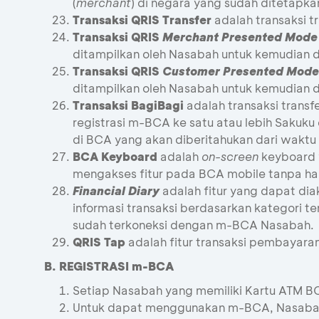
(
merchant
) di negara yang sudah ditetapka
Transaksi QRIS Transfer
adalah transaksi
Transaksi QRIS
Merchant Presented Mode
ditampilkan oleh Nasabah untuk kemudian d
Transaksi QRIS
Customer Presented Mode
ditampilkan oleh Nasabah untuk kemudian d
Transaksi BagiBagi
adalah transaksi trans
registrasi m-BCA ke satu atau lebih Sakuk
di BCA yang akan diberitahukan dari waktu
BCA Keyboard
adalah
on-screen
keyboard 
mengakses fitur pada BCA mobile tanpa h
Financial Diary
adalah fitur yang dapat di
informasi transaksi berdasarkan kategori t
sudah terkoneksi dengan m-BCA Nasabah.
QRIS Tap
adalah fitur transaksi pembayar
B. REGISTRASI m-BCA
Setiap Nasabah yang memiliki Kartu ATM
Untuk dapat menggunakan m-BCA, Nasabah