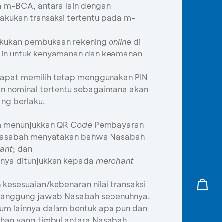
a m-BCA, antara lain dengan
akukan transaksi tertentu pada m-
akukan pembukaan rekening
online
di
ain untuk kenyamanan dan keamanan
apat memilih tetap menggunakan PIN
gan nominal tertentu sebagaimana akan
ng berlaku.
um menunjukkan QR
Code
Pembayaran
Nasabah menyatakan bahwa Nasabah
ant
; dan
nya ditunjukkan kepada
merchant
kesesuaian/kebenaran nilai transaksi
tanggung jawab Nasabah sepenuhnya.
kum lainnya dalam bentuk apa pun dan
ihan yang timbul antara Nasabah