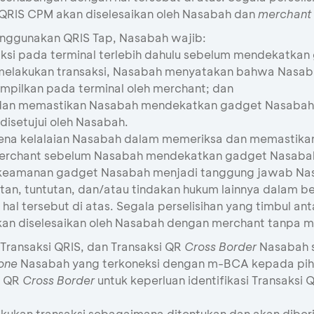
 QRIS CPM akan diselesaikan oleh Nasabah dan
merchant
nggunakan QRIS Tap, Nasabah wajib:
ksi pada terminal terlebih dahulu sebelum mendekatkan
elakukan transaksi, Nasabah menyatakan bahwa Nasab
ampilkan pada terminal oleh merchant; dan
n memastikan Nasabah mendekatkan gadget Nasabah ke
disetujui oleh Nasabah.
arena kelalaian Nasabah dalam memeriksa dan memastika
h merchant sebelum Nasabah mendekatkan gadget Nasabah
keamanan gadget Nasabah menjadi tanggung jawab Nas
n, tuntutan, dan/atau tindakan hukum lainnya dalam be
al tersebut di atas. Segala perselisihan yang timbul a
kan diselesaikan oleh Nasabah dengan merchant tanpa 
Transaksi QRIS, dan Transaksi QR
Cross Border
Nasabah s
one
Nasabah yang terkoneksi dengan m-BCA kepada piha
i QR
Cross Border
untuk keperluan identifikasi Transaksi Q
ukan transaksi sebagaimana ditentukan dan akan diberi