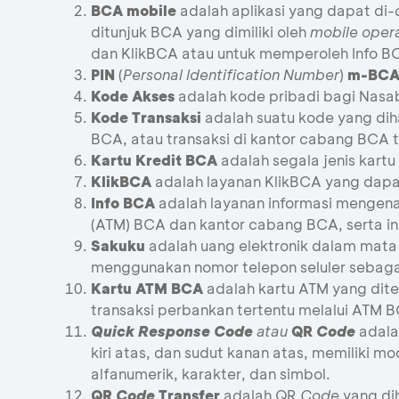
BCA mobile
adalah aplikasi yang dapat di-
ditunjuk BCA yang dimiliki oleh
mobile oper
dan KlikBCA atau untuk memperoleh Info B
PIN
(
Personal Identification Number
)
m-BC
Kode Akses
adalah kode pribadi bagi Nas
Kode Transaksi
adalah suatu kode yang diha
BCA, atau transaksi di kantor cabang BC
Kartu Kredit BCA
adalah segala jenis kartu
KlikBCA
adalah layanan KlikBCA yang dapa
Info BCA
adalah layanan informasi mengena
(ATM) BCA dan kantor cabang BCA, serta in
Sakuku
adalah uang elektronik dalam mata
menggunakan nomor telepon seluler sebaga
Kartu ATM BCA
adalah kartu ATM yang dit
transaksi perbankan tertentu melalui ATM B
Quick Response Code
atau
QR
Code
adalah
kiri atas, dan sudut kanan atas, memiliki 
alfanumerik, karakter, dan simbol.
QR
Code
Transfer
adalah QR
Code
yang di