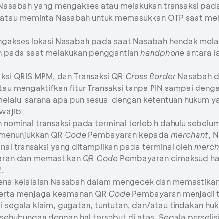
 Nasabah yang mengakses atau melakukan transaksi pad
an/atau meminta Nasabah untuk memasukkan OTP saat mel
ngakses lokasi Nasabah pada saat Nasabah hendak mel
n pada saat melakukan penggantian
handphone
antara l
saksi QRIS MPM, dan Transaksi QR
Cross Border
Nasabah d
atau mengaktifkan fitur Transaksi tanpa PIN sampai den
elalui sarana apa pun sesuai dengan ketentuan hukum ya
wajib:
nominal transaksi pada terminal terlebih dahulu sebel
 menunjukkan QR
Code
Pembayaran kepada
merchant
, 
nal transaksi yang ditampilkan pada terminal oleh
merch
ran dan memastikan QR
Code
Pembayaran dimaksud ha
t
.
rena kelalaian Nasabah dalam mengecek dan memastikan 
erta menjaga keamanan QR
Code
Pembayaran menjadi 
segala klaim, gugatan, tuntutan, dan/atau tindakan hu
sehubungan dengan hal tersebut di atas. Segala perselis