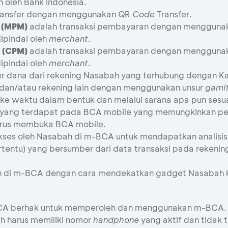
n oleh Bank Indonesia.
 transfer dengan menggunakan QR
Code
Transfer.
(MPM)
adalah transaksi pembayaran dengan menggun
ipindai oleh
merchant
.
(CPM)
adalah transaksi pembayaran dengan mengguna
ipindai oleh
merchant
.
fer dana dari rekening Nasabah yang terhubung dengan 
u dan/atau rekening lain dengan menggunakan unsur
gamif
 ke waktu dalam bentuk dan melalui sarana apa pun sesu
yang terdapat pada BCA mobile yang memungkinkan pe
arus membuka BCA mobile.
akses oleh Nasabah di m-BCA untuk mendapatkan analisis
ertentu) yang bersumber dari data transaksi pada rekenin
an di m-BCA dengan cara mendekatkan gadget Nasabah ke 
 BCA berhak untuk memperoleh dan menggunakan m-BCA.
 harus memiliki nomor
handphone
yang aktif dan tidak 