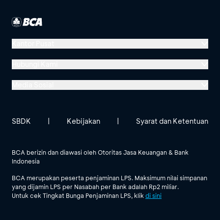
Kantor Pusat
Menara BCA, Grand Indonesia
Hubungi Kami
Jl. MH Thamrin No. 1
Media Sosial
Jakarta 10310
Halo BCA 1500888
GoodLife BCA
Solusi BCA
Lokasi BCA Lainnya
halobca@bca.co.id
SBDK
|
Kebijakan
|
Syarat dan Ketentuan
@goodlifebca
@BankBCA
62 811 1500 998
BCA berizin dan diawasi oleh Otoritas Jasa Keuangan & Bank
Indonesia
Lihat Semua Media Sosial
BCA merupakan peserta penjaminan LPS. Maksimum nilai simpanan
yang dijamin LPS per Nasabah per Bank adalah Rp2 miliar.
Untuk cek Tingkat Bunga Penjaminan LPS, klik
di sini