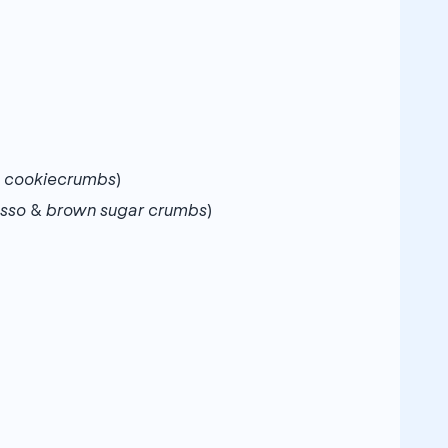
 cookie
crumbs
)
esso
&
brown sugar crumbs
)