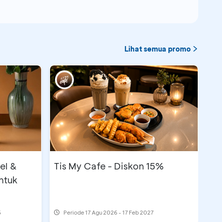
Lihat semua promo
el &
Tis My Cafe - Diskon 15%
ntuk
6
Periode
17 Agu 2026 - 17 Feb 2027