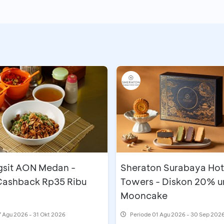
gsit AON Medan -
Sheraton Surabaya Hot
 Cashback Rp35 Ribu
Towers - Diskon 20% u
Mooncake
 Agu 2026 - 31 Okt 2026
Periode
01 Agu 2026 - 30 Sep 202