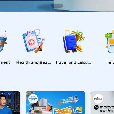
Health and Beauty
nment
Travel and Leisure
Tel
CA