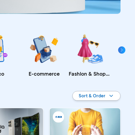
Fashion & Shopping
E-commerce
co
Re
Sort & Order