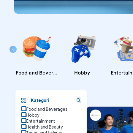
Food and Beverages
Hobby
Entertai
Promo B
Kategori
Food and Beverages
Hobby
Entertainment
Health and Beauty
Travel and Leisure