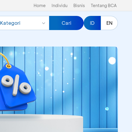
Home
Individu
Bisnis
Tentang BCA
Kategori
Cari
ID
EN