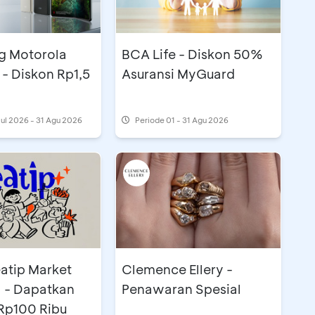
g Motorola
BCA Life - Diskon 50%
5
Asuransi MyGuard
Jul 2026 - 31 Agu 2026
Periode
01 - 31 Agu 2026
eatip Market
Clemence Ellery -
 - Dapatkan
Penawaran Spesial
Rp100 Ribu