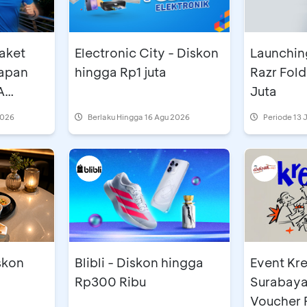
Electronic City - Diskon
Launchin
napan
hingga Rp1 juta
Razr Fold - Diskon Rp1,
A
Juta
Festival
2026
Berlaku Hingga 16 Agu 2026
Periode
13 
skon
Event Kr
Blibli - Diskon hingga
Surabaya
Rp300 Ribu
Voucher 