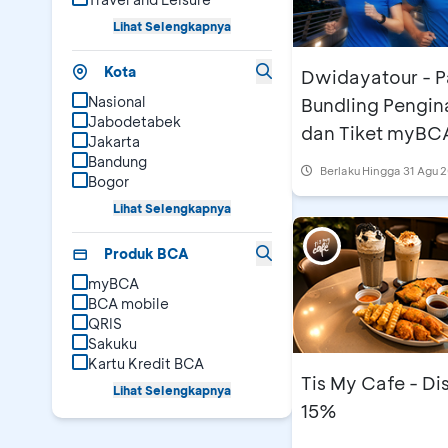
Lihat Selengkapnya
Kota
Dwidayatour - Paket
Nasional
Bundling Pengi
Jabodetabek
dan Tiket myBC
Jakarta
Jakarta Running 
Bandung
Berlaku Hingga 31 Agu 
Bogor
2026
Lihat Selengkapnya
Produk BCA
myBCA
BCA mobile
QRIS
Sakuku
Kartu Kredit BCA
Tis My Cafe - Di
Lihat Selengkapnya
15%