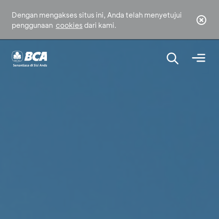
Dengan mengakses situs ini, Anda telah menyetujui
penggunaan
cookies
dari kami.