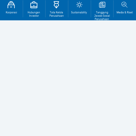
Korporasi
Hubungan
Tata Kelola
Sustainability
Tanggung
Media & Riset
Investor
Perusahaan
Jawab Sosial
Perusahaan
Tentang BCA
1.661T
1.036T
TOTAL ASET (Rp)
TOTAL KREDIT (Rp)
29,5T
1.272
LABA BERSIH (Rp)
KANTOR CABANG