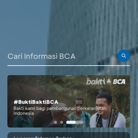
PALING BANYAK DICARI
#BuktiBaktiBCA
Berita Investor
Bakti kami bagi pembangunan berkelanjutan
Indonesia
Laporan Bulanan
Laporan Berkelanjutan