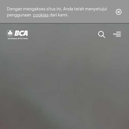
Dengan mengakses situs ini, Anda telah menyetujui
penggunaan
cookies
dari kami.