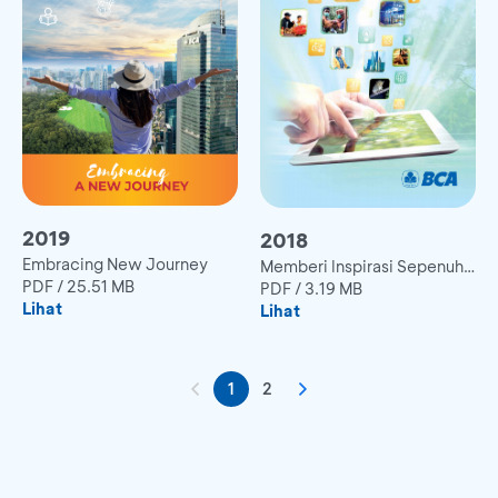
2019
2018
Embracing New Journey
Memberi Inspirasi Sepenuh
PDF
/
25.51 MB
Hati
PDF
/
3.19 MB
Lihat
Lihat
1
2