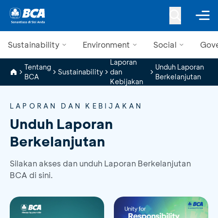
Sustainability
Environment
Social
Gov
Laporan
Tentang
Unduh Laporan
Sustainability
dan
BCA
Berkelanjutan
Kebijakan
LAPORAN DAN KEBIJAKAN
Unduh Laporan
Berkelanjutan
Silakan akses dan unduh Laporan Berkelanjutan
BCA di sini.