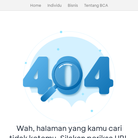
Home
Individu
Bisnis
Tentang BCA
Wah, halaman yang kamu cari
tidak ketemu. Silakan periksa URL