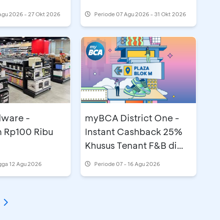
Agu 2026 - 27 Okt 2026
Periode
07 Agu 2026 - 31 Okt 2026
ware -
myBCA District One -
 Rp100 Ribu
Instant Cashback 25%
Khusus Tenant F&B di
Plaza Blok M
gga 12 Agu 2026
Periode
07 - 16 Agu 2026