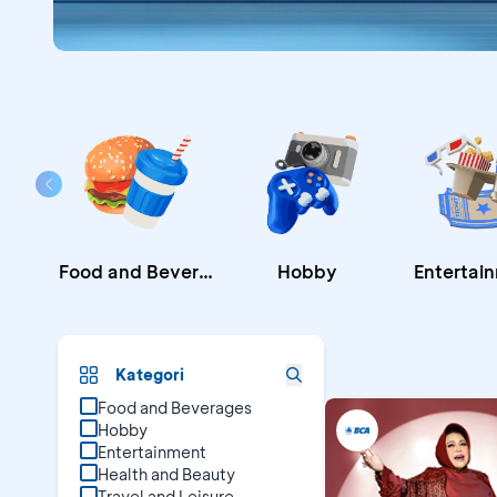
Food and Beverages
Hobby
Entertai
Promo B
Kategori
Food and Beverages
Hobby
Entertainment
Health and Beauty
Travel and Leisure