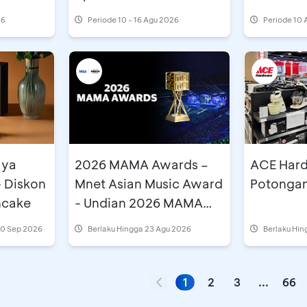
26
Periode
10 - 16 Agu 2026
Periode
10 
aya
2026 MAMA Awards –
ACE Hard
- Diskon
Mnet Asian Music Award
Potongan
ncake
- Undian 2026 MAMA
Awards di Astindo
30 Sep 2026
Berlaku Hingga 23 Agu 2026
Berlaku Hin
Travel Fair
1
2
3
...
66