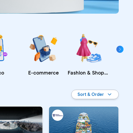
Fashion & Shopping
E-commerce
co
Re
Sort & Order