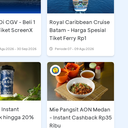
i CGV - Beli 1
Royal Caribbean Cruise
Tiket ScreenX
Batam - Harga Spesial
Tiket Ferry Rp1
Agu 2026 - 30 Sep 2026
Periode
07 - 09 Agu 2026
 Instant
Mie Pangsit AON Medan
k hingga 20%
- Instant Cashback Rp35
Ribu