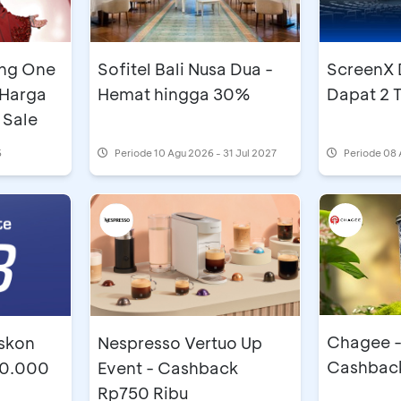
ang One
Sofitel Bali Nusa Dua -
ScreenX D
 Harga
Hemat hingga 30%
Dapat 2 
 Sale
6
Periode
10 Agu 2026 - 31 Jul 2027
Periode
08 
Chagee -
iskon
Nespresso Vertuo Up
Cashbac
50.000
Event - Cashback
Rp750 Ribu