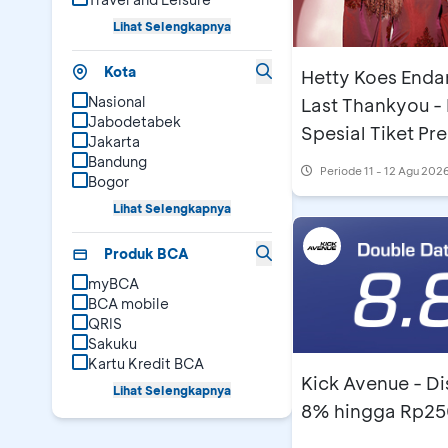
Lihat Selengkapnya
Kota
Hetty Koes End
Nasional
Last Thankyou -
Jabodetabek
Spesial Tiket Pre
Jakarta
Bandung
Periode
11 - 12 Agu 202
Bogor
Lihat Selengkapnya
Produk BCA
myBCA
BCA mobile
QRIS
Sakuku
Kartu Kredit BCA
Kick Avenue - D
Lihat Selengkapnya
8% hingga Rp2