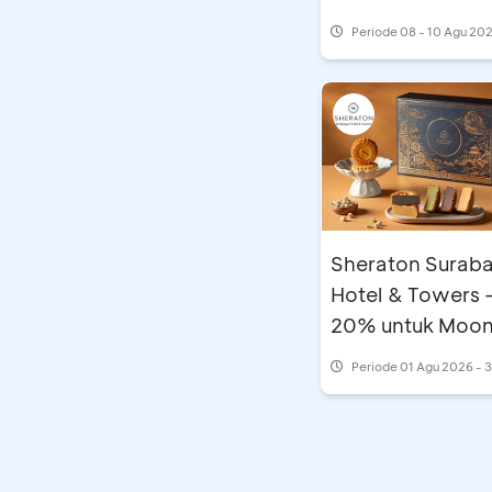
Periode
08 - 10 Agu 20
Sheraton Surab
Hotel & Towers 
20% untuk Moo
Periode
01 Agu 2026 - 