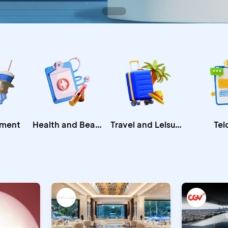
Health and Beauty
nment
Travel and Leisure
Tel
CA