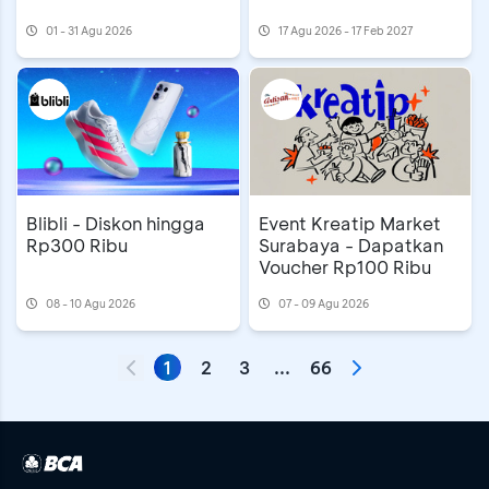
01 - 31 Agu 2026
17 Agu 2026 - 17 Feb 2027
Event Kreatip Market
Blibli - Diskon hingga
Surabaya - Dapatkan
Rp300 Ribu
Voucher Rp100 Ribu
08 - 10 Agu 2026
07 - 09 Agu 2026
1
2
3
...
66