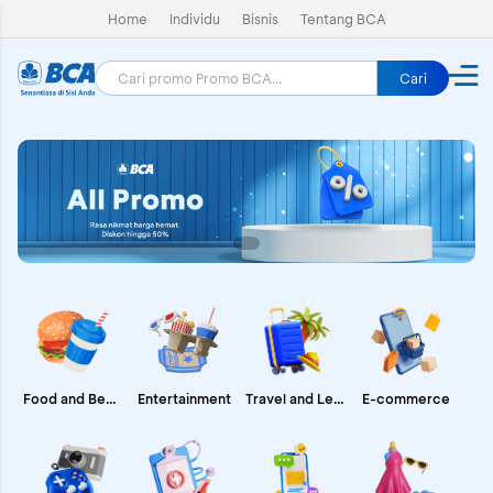
Home
Individu
Bisnis
Tentang BCA
Cari
E-commerce
Food and Beverages
Entertainment
Travel and Leisure