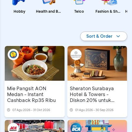
Fashion & Shopping
Health and Beauty
Hobby
Telco
Promo BCA
Sort & Order
Mie Pangsit AON
Sheraton Surabaya
Medan - Instant
Hotel & Towers -
Cashback Rp35 Ribu
Diskon 20% untuk
Mooncake
07 Agu 2026 - 31 Okt 2026
01 Agu 2026 - 30 Sep 2026