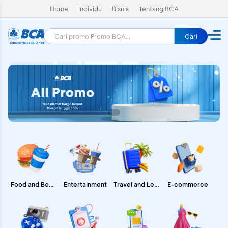
Home
Individu
Bisnis
Tentang BCA
Cari
E-commerce
Food and Beverages
Entertainment
Travel and Leisure