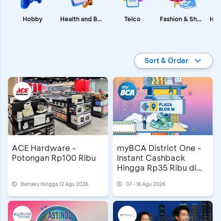
Fashion & Shopping
Health and Beauty
Hobby
Telco
Promo BCA
Sort & Order
ACE Hardware -
myBCA District One -
Potongan Rp100 Ribu
Instant Cashback
Hingga Rp35 Ribu di
Blok M Plaza
Berlaku Hingga 12 Agu 2026
07 - 16 Agu 2026