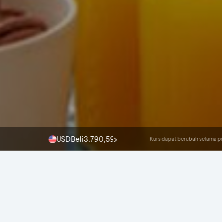
17.770,00
17.870,00
Beli
Jual
Kurs dapat berubah selama pr