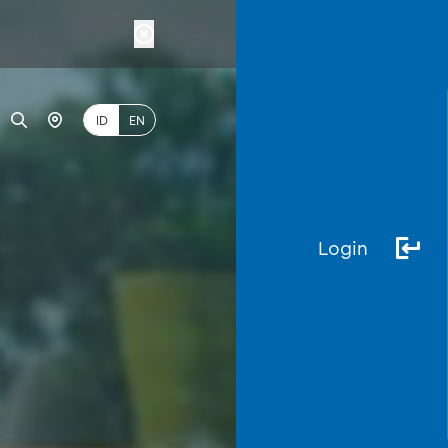
ID
EN
Login