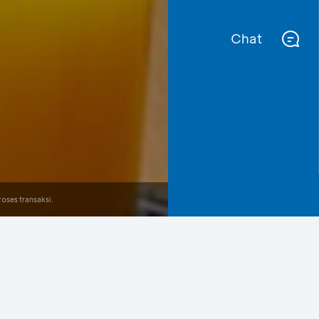
Chat
oses transaksi.
Lihat Semua Promo