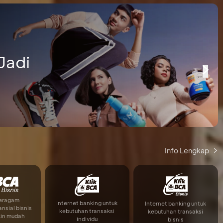
Jadi
Info Lengkap
beragam
Internet banking untuk
Internet banking untuk
ansial bisnis
kebutuhan transaksi
kebutuhan transaksi
kin mudah
individu
bisnis