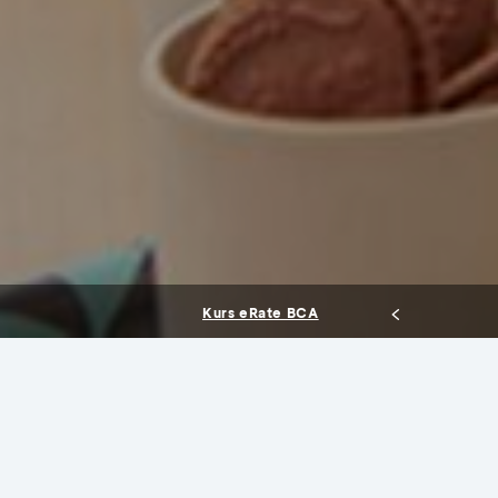
13.814,87
14.063,15
USD
Beli
Jual
Kurs eRate BCA
Promo Terbaru