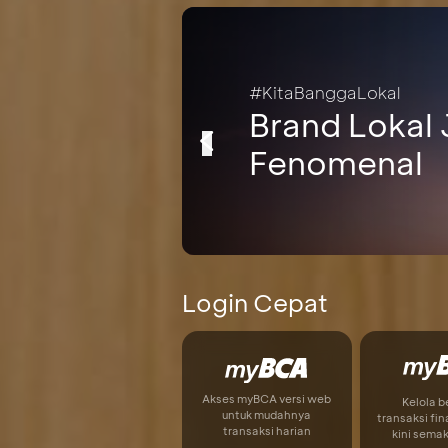
#KitaBanggaLokal
Brand Lokal 
Fenomenal
Login Cepat
Akses myBCA versi web
Kelola 
untuk mudahnya
transaksi fin
transaksi harian
kini sema