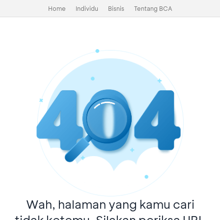
Home
Individu
Bisnis
Tentang BCA
Wah, halaman yang kamu cari
tidak ketemu. Silakan periksa URL