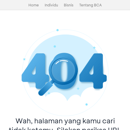
Home
Individu
Bisnis
Tentang BCA
Wah, halaman yang kamu cari
tidak ketemu. Silakan periksa URL