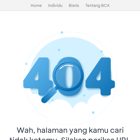
Home
Individu
Bisnis
Tentang BCA
Wah, halaman yang kamu cari
tidak ketemu. Silakan periksa URL