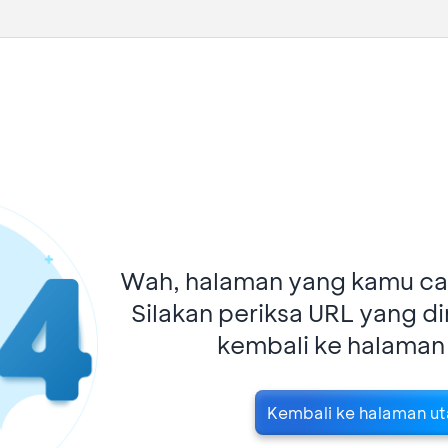
Wah, halaman yang kamu car
Silakan periksa URL yang d
kembali ke halaman
Kembali ke halaman u