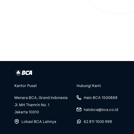
Kantor Pusat
Hubungi Kami
Menara BCA, Grand Indonesia
Halo BCA 1500888
Jl. MH Thamrin No. 1
halobca@bca.co.id
Jakarta 10310
Lokasi BCA Lainnya
62 811 1500 998