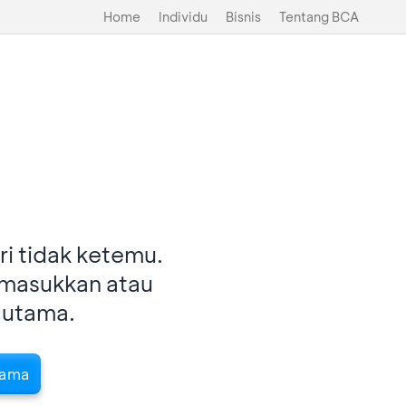
Home
Individu
Bisnis
Tentang BCA
i tidak ketemu.
imasukkan atau
 utama.
tama