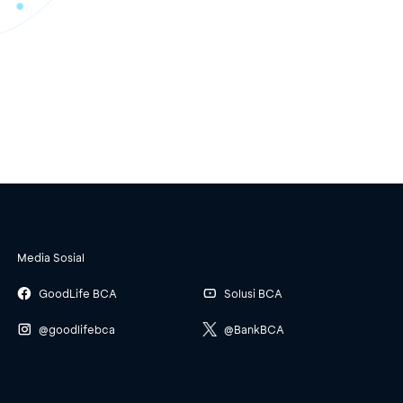
Media Sosial
GoodLife BCA
Solusi BCA
@goodlifebca
@BankBCA