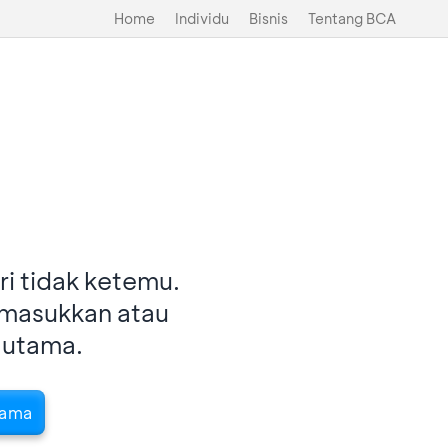
Home
Individu
Bisnis
Tentang BCA
i tidak ketemu.
imasukkan atau
 utama.
tama