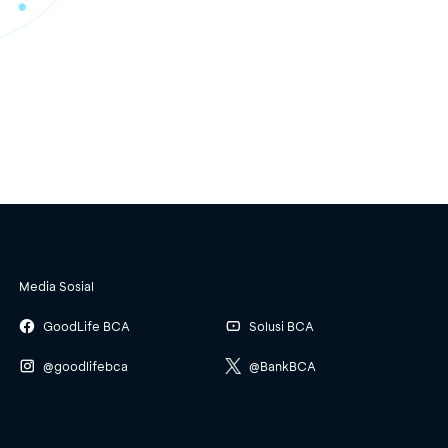
Media Sosial
GoodLife BCA
Solusi BCA
@goodlifebca
@BankBCA