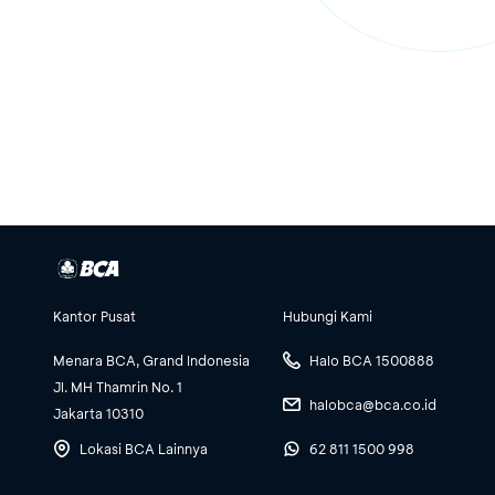
Kantor Pusat
Hubungi Kami
Menara BCA, Grand Indonesia
Halo BCA 1500888
Jl. MH Thamrin No. 1
halobca@bca.co.id
Jakarta 10310
Lokasi BCA Lainnya
62 811 1500 998