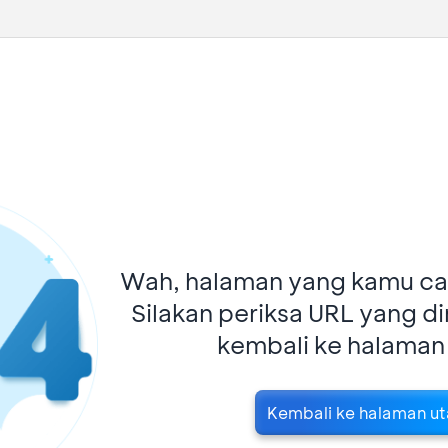
Wah, halaman yang kamu car
Silakan periksa URL yang d
kembali ke halaman
Kembali ke halaman u