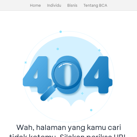
Home
Individu
Bisnis
Tentang BCA
Wah, halaman yang kamu cari
tidak ketemu. Silakan periksa URL