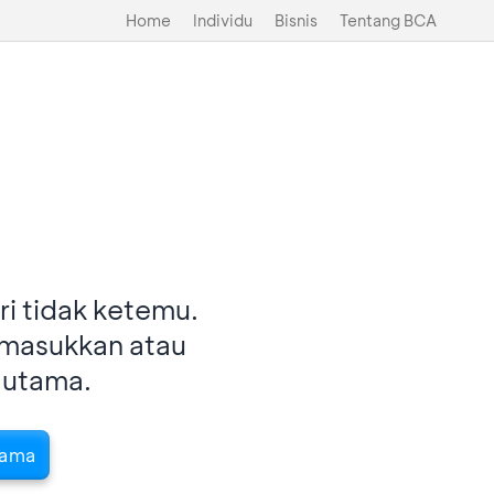
Home
Individu
Bisnis
Tentang BCA
i tidak ketemu.
imasukkan atau
 utama.
tama