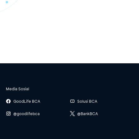
Media Sosial
GoodLife BCA
Solusi BCA
@goodlifebca
@BankBCA