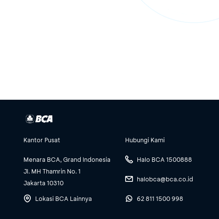
Kantor Pusat
Hubungi Kami
Menara BCA, Grand Indonesia
Halo BCA 1500888
Jl. MH Thamrin No. 1
halobca@bca.co.id
Jakarta 10310
Lokasi BCA Lainnya
62 811 1500 998