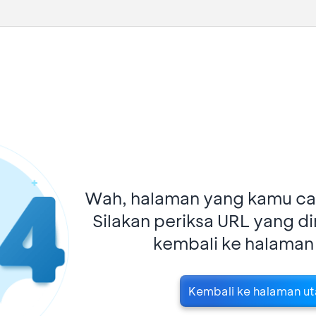
Wah, halaman yang kamu car
Silakan periksa URL yang d
kembali ke halaman
Kembali ke halaman u