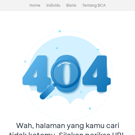
Home
Individu
Bisnis
Tentang BCA
Wah, halaman yang kamu cari
tidak ketemu. Silakan periksa URL