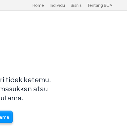
Home
Individu
Bisnis
Tentang BCA
i tidak ketemu.
imasukkan atau
 utama.
tama