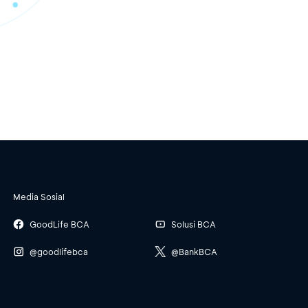
Media Sosial
GoodLife BCA
Solusi BCA
@goodlifebca
@BankBCA