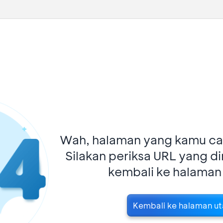
Wah, halaman yang kamu car
Silakan periksa URL yang d
kembali ke halaman
Kembali ke halaman u