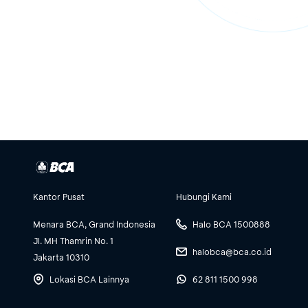
Kantor Pusat
Hubungi Kami
Menara BCA, Grand Indonesia
Halo BCA 1500888
Jl. MH Thamrin No. 1
halobca@bca.co.id
Jakarta 10310
Lokasi BCA Lainnya
62 811 1500 998