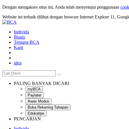
Dengan mengakses situs ini, Anda telah menyetujui penggunaan
cook
Website ini terbaik dilihat dengan browser Internet Explore 11, Goog
Individu
Bisnis
Tentang BCA
Karir
id
en
PALING BANYAK DICARI
myBCA
Paylater
Awas Modus
Buka Rekening Tahapan
Edukatips
PENCARIAN
Individu