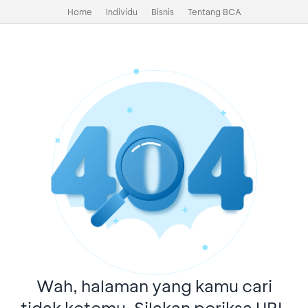
Home
Individu
Bisnis
Tentang BCA
Wah, halaman yang kamu cari
tidak ketemu. Silakan periksa URL