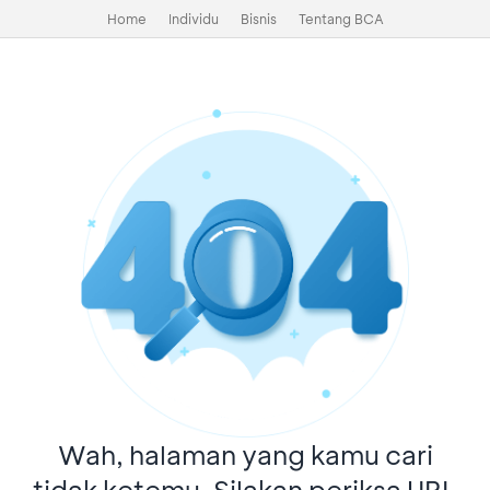
Home
Individu
Bisnis
Tentang BCA
Wah, halaman yang kamu cari
tidak ketemu. Silakan periksa URL