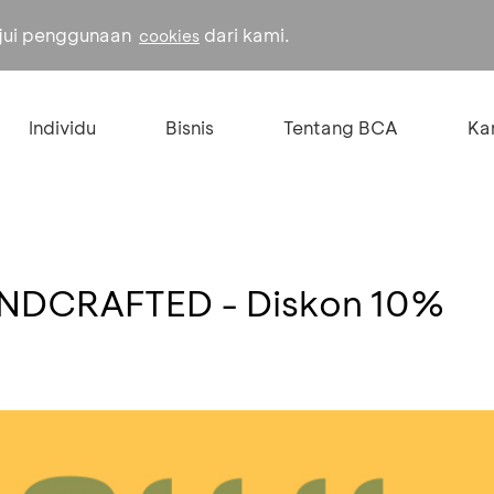
ujui penggunaan
dari kami.
cookies
Individu
Bisnis
Tentang BCA
Kar
NDCRAFTED - Diskon 10%