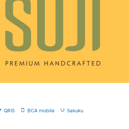
QRIS
BCA mobile
Sakuku