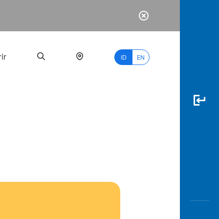
ir
ID
EN
PALING
BANYAK
DICARI
myBCA
Paylate