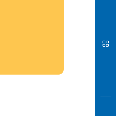
Awas
Modus
Buka
Rekeni
Tahapa
Edukati