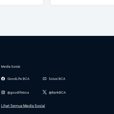
Media Sosial
GoodLife BCA
Solusi BCA
@goodlifebca
@BankBCA
Lihat Semua Media Sosial