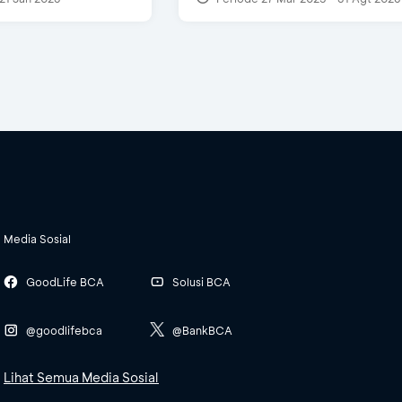
Media Sosial
GoodLife BCA
Solusi BCA
@goodlifebca
@BankBCA
Lihat Semua Media Sosial