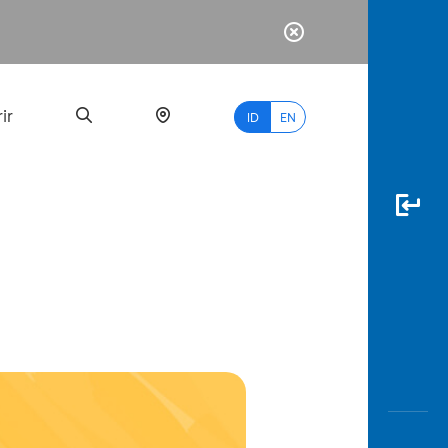
ir
ID
EN
PALING
BANYAK
DICARI
myBCA
Paylate