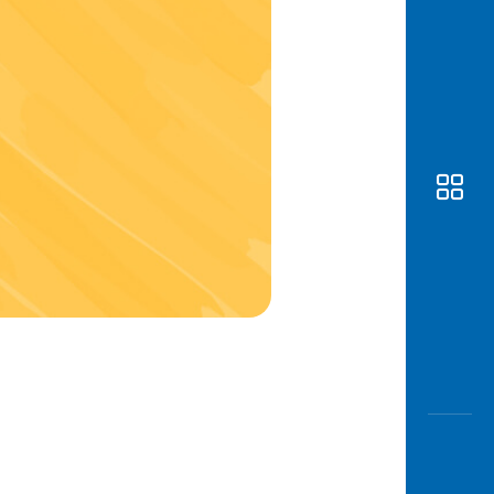
Awas
Modus
Buka
Rekeni
Tahapa
Edukati