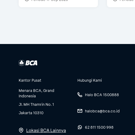
Kantor Pusat
Hubungi Kami
Menara BCA, Grand
Halo BCA 1500888
Indonesia
Jl. MH Thamrin No. 1
halobca@bca.co.id
Jakarta 10310
62 811 1500 998
Lokasi BCA Lainnya