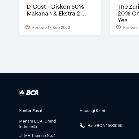
D’Cost - Diskon 50%
The Zur
Makanan & Ekstra 2 ...
20% Ch
Yea...
Periode 17 Sep 2023
Periode 
Kantor Pusat
Hubungi Kami
Menara BCA, Grand
Halo BCA 1500888
Indonesia
Jl. MH Thamrin No. 1