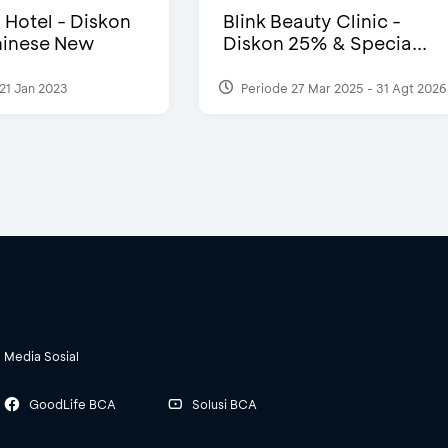
i Hotel - Diskon
Blink Beauty Clinic -
inese New
Diskon 25% & Specia...
21 Jan 2023
Periode 27 Mar 2025 - 31 Agt 2026
Media Sosial
GoodLife BCA
Solusi BCA