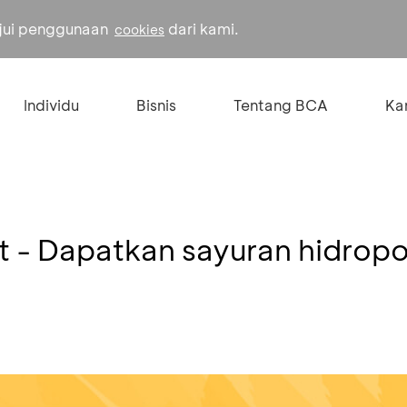
ujui penggunaan
dari kami.
cookies
Individu
Bisnis
Tentang BCA
Kar
 - Dapatkan sayuran hidropon