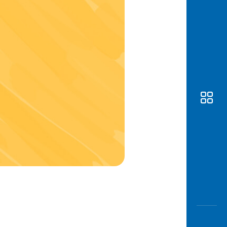
Awas
Modus
Buka
Rekeni
Tahapa
Edukati