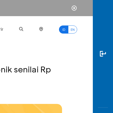
ir
ID
EN
ik senilai Rp
PALING
BANYAK
DICARI
myBCA
Paylate