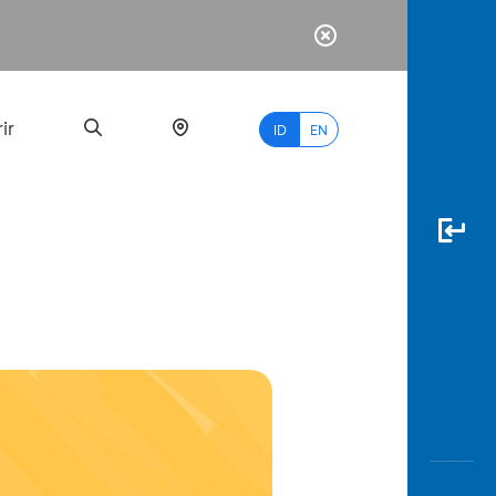
ir
ID
EN
PALING
BANYAK
DICARI
myBCA
Paylate