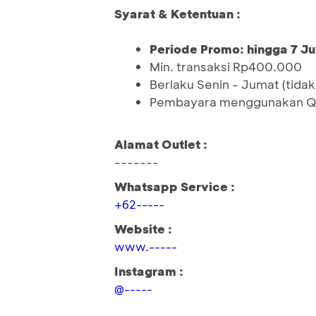
Syarat & Ketentuan :
Periode Promo: hingga 7 Ju
Min. transaksi Rp400.000
Berlaku Senin - Jumat (tidak 
Pembayara menggunakan QR 
Alamat Outlet :
-------
Whatsapp Service :
+62-----
Website :
www.-----
Instagram :
@-----