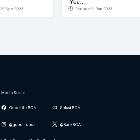
Yea...
09 Sep 2023
Periode 21 Jan 2023
Media Sosial
GoodLife BCA
Solusi BCA
@goodlifebca
@BankBCA