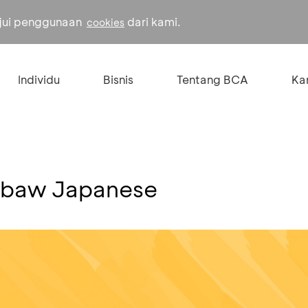
ujui penggunaan
dari kami.
cookies
Individu
Bisnis
Tentang BCA
Kar
wbaw Japanese