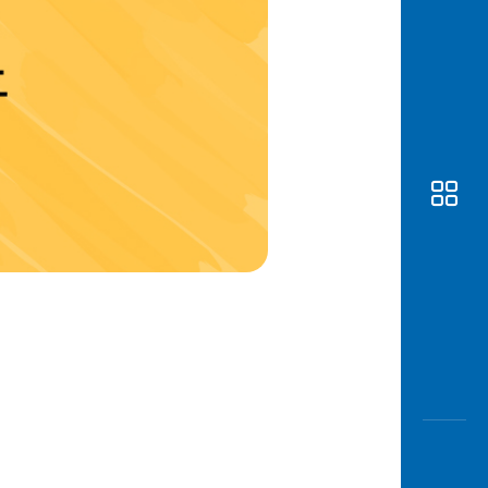
Awas
Modus
Buka
Rekeni
Tahapa
Edukati