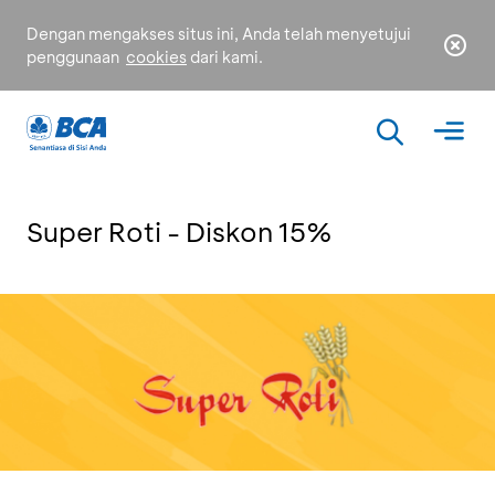
Dengan mengakses situs ini, Anda telah menyetujui
penggunaan
cookies
dari kami.
Super Roti - Diskon 15%