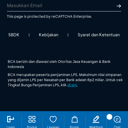
This page is protected by reCAPTCHA Enterprise.
SBDK
Kebijakan
Syarat dan Ketentuan
|
|
BCA berizin dan diawasi oleh Otoritas Jasa Keuangan & Bank
Indonesia
BCA merupakan peserta penjaminan LPS. Maksimum nilai simpanan
yang dijamin LPS per Nasabah per Bank adalah Rp2 miliar. Untuk cek
Tingkat Bunga Penjaminan LPS, klik
di sini
.
Login
Produk
Layanan
Promo
Webform
Chat