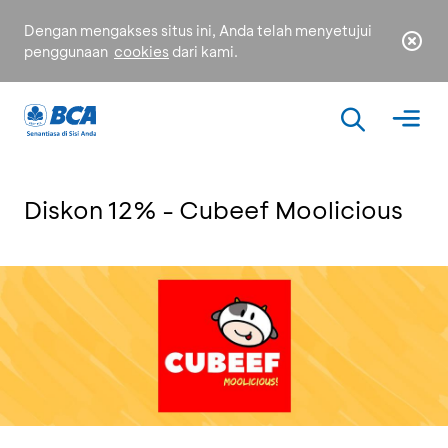
Dengan mengakses situs ini, Anda telah menyetujui
penggunaan
cookies
dari kami.
Diskon 12% - Cubeef Moolicious