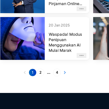
Pinjaman Online
Abal-Abal!
20 Jan 2025
Waspada! Modus
Penipuan
Menggunakan AI
Mulai Marak
1
2
4
More pages