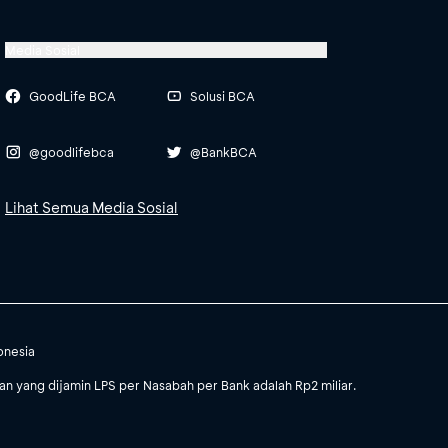
Media Sosial
GoodLife BCA
Solusi BCA
@goodlifebca
@BankBCA
Lihat Semua Media Sosial
onesia
 yang dijamin LPS per Nasabah per Bank adalah Rp2 miliar.