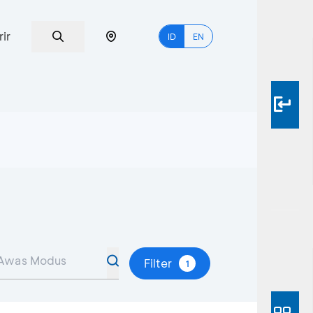
rir
ID
EN
Filter
1