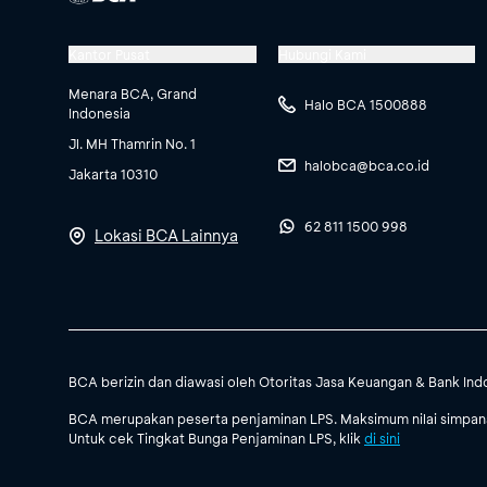
Kantor Pusat
Hubungi Kami
Menara BCA, Grand
Halo BCA 1500888
Indonesia
Jl. MH Thamrin No. 1
halobca@bca.co.id
Jakarta 10310
62 811 1500 998
Lokasi BCA Lainnya
BCA berizin dan diawasi oleh Otoritas Jasa Keuangan & Bank Ind
BCA merupakan peserta penjaminan LPS. Maksimum nilai simpanan
Untuk cek Tingkat Bunga Penjaminan LPS, klik
di sini