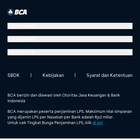
Kantor Pusat
Menara BCA, Grand Indonesia
Hubungi Kami
Jl. MH Thamrin No. 1
Media Sosial
Jakarta 10310
Halo BCA 1500888
GoodLife BCA
Solusi BCA
Lokasi BCA Lainnya
halobca@bca.co.id
SBDK
|
Kebijakan
|
Syarat dan Ketentuan
@goodlifebca
@BankBCA
62 811 1500 998
BCA berizin dan diawasi oleh Otoritas Jasa Keuangan & Bank
Indonesia
Lihat Semua Media Sosial
BCA merupakan peserta penjaminan LPS. Maksimum nilai simpanan
yang dijamin LPS per Nasabah per Bank adalah Rp2 miliar.
Untuk cek Tingkat Bunga Penjaminan LPS, klik
di sini