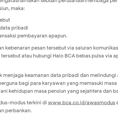
engatasnamakan sebuah perusahaan/lembaga pen
siun, maka:
ebut
data pribadi
ransaksi pembayaran apapun.
an kebenaran pesan tersebut via saluran komunikas
tersebut atau hubungi Halo BCA bebas pulsa via ap
ntuk menjaga keamanan data pribadi dan melindungi
 berguna bagi para karyawan yang memasuki masa 
ani kehidupan masa pensiun yang sejahtera dan b
us-modus terkini di
www.bca.co.id/awasmodus
a
uan perbankan.