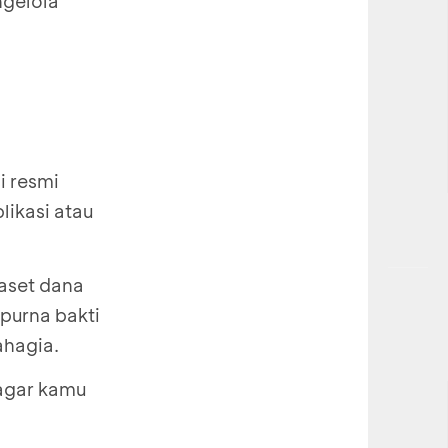
gelola
i resmi
likasi atau
 aset dana
purna bakti
ahagia.
gar kamu