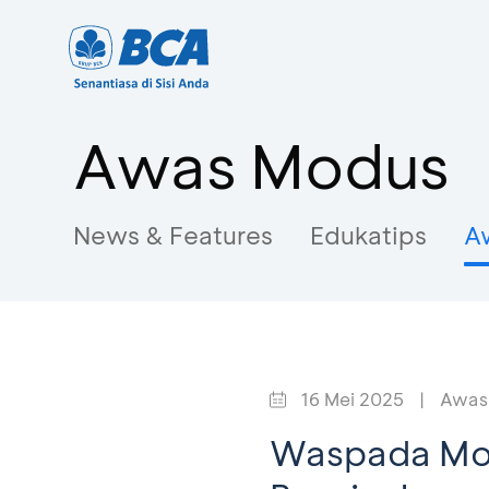
Awas Modus
News & Features
Edukatips
A
16 Mei 2025
|
Awas
Waspada Mod