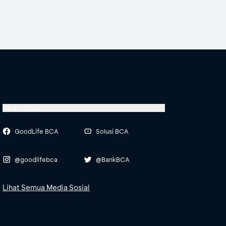
Media Sosial
GoodLife BCA
Solusi BCA
@goodlifebca
@BankBCA
Lihat Semua Media Sosial