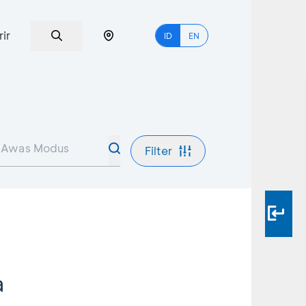
rir
ID
EN
Filter
a