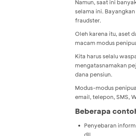
Namun, saat ini banya
selama ini. Bayangkan 
fraudster.
Oleh karena itu, aset 
macam modus penipua
Kita harus selalu was
mengatasnamakan pej
dana pensiun.
Modus-modus penipuan 
email, telepon, SMS, W
Beberapa conto
Penyebaran informa
dll.