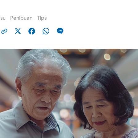
lsu
Penipuan
Tips