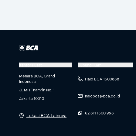
Kantor Pusat
Hubungi Kami
Menara BCA, Grand
Halo BCA 1500888
Indonesia
Jl. MH Thamrin No. 1
halobca@bca.co.id
Jakarta 10310
62 811 1500 998
Lokasi BCA Lainnya