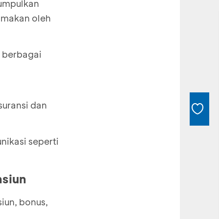
kumpulkan
dimakan oleh
i berbagai
uransi dan
ikasi seperti
siun
iun, bonus,