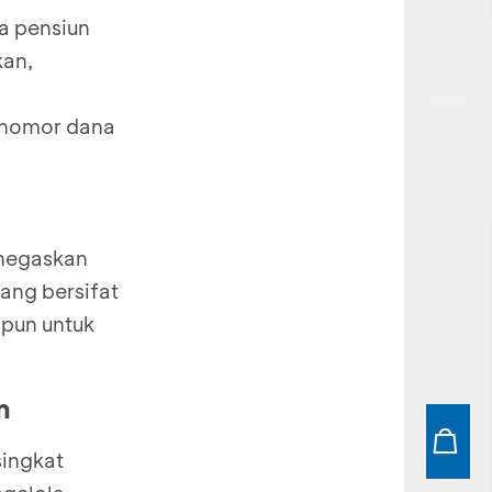
a pensiun
kan,
i nomor dana
enegaskan
ang bersifat
pun untuk
n
singkat