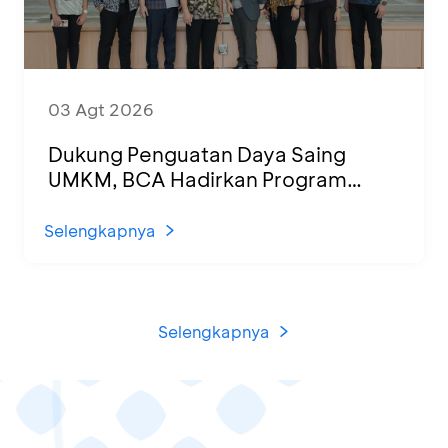
03 Agt 2026
Dukung Penguatan Daya Saing
UMKM, BCA Hadirkan Program
Sertifikasi Halal dan Pelatihan Usaha
di KCU Tanjung Priok
Selengkapnya
Selengkapnya