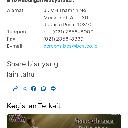
Biro Hubungan Masyarakat
Alamat
:
Jl. MH Thamrin No. 1
Menara BCA Lt. 20
Jakarta Pusat 10310
Telepon
:
(021) 2358-8000
Fax
:
(021) 2358-8339
E-mail
:
corcom_bca@bca.co.id
Share biar yang
lain tahu
Kegiatan Terkait