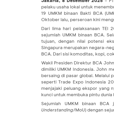
Jakarta, 8 Desember 2025
– P
pelaku usaha lokal untuk menemb
19 UMKM binaan Bakti BCA (UMKM
Oktober lalu, perseroan kini men
Dari lima hari pelaksanaan TEI 
sejumlah UMKM binaan BCA. Selai
tujuan, dengan nilai potensi ek
Singapura merupakan negara-nega
BCA. Dari sisi komoditas, kopi, c
Wakil Presiden Direktur BCA Joh
dimiliki UMKM Indonesia. John m
bersaing di pasar global. Melalu
seperti Trade Expo Indonesia 2
menjajaki peluang ekspor yang 
kunci untuk membuka pintu dunia
Sejumlah UMKM binaan BCA ju
Understanding
/MoU) dengan sejuml