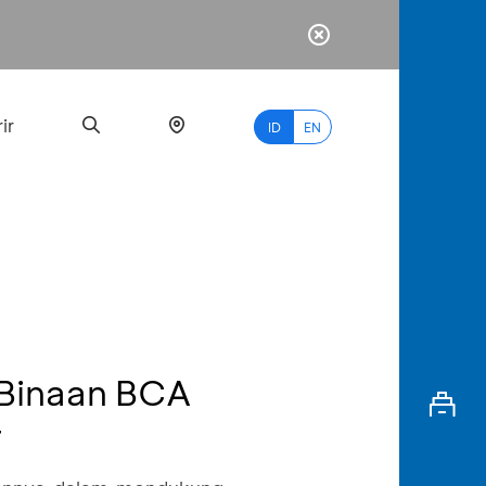
ir
ID
EN
PALING
BANYAK
DICARI
 Binaan BCA
myBCA
r
Paylate