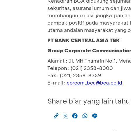
Kehadiran BCA didukung sejumlah
sekuritas, asuransi umum dan jiw
membangun relasi jangka panja
dampak positif pada masyarakat l
utama andalan masyarakat yang be
PT BANK CENTRAL ASIA TBK
Group Corporate Communication 
Alamat : Jl. MH Thamrin No.1, Men
Telepon : (021) 2358-8000
Fax : (021) 2358-8339
E-mail :
corcom_bca@bca.co.id
Share biar yang lain tahu