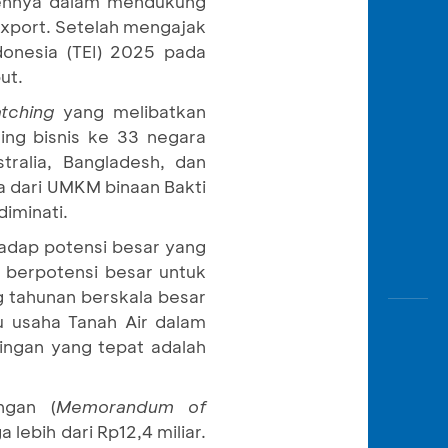
mennya dalam mendukung
Awas
xport. Setelah mengajak
Modus
onesia (TEI) 2025 pada
Buka
ut.
Rekeni
atching
yang melibatkan
Tahapa
ing bisnis ke 33 negara
Edukati
stralia, Bangladesh, dan
a dari UMKM binaan Bakti
iminati.
adap potensi besar yang
 berpotensi besar untuk
g tahunan berskala besar
u usaha Tanah Air dalam
ingan yang tepat adalah
ngan (
Memorandum of
lebih dari Rp12,4 miliar.