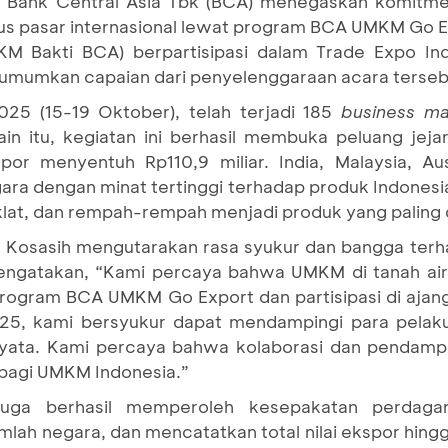
T Bank Central Asia Tbk (BCA) menegaskan komit
us pasar internasional lewat program BCA UMKM Go E
 Bakti BCA) berpartisipasi dalam Trade Expo Ind
gumumkan capaian dari penyelenggaraan acara terseb
2025 (15-19 Oktober), telah terjadi 185
business m
n itu, kegiatan ini berhasil membuka peluang jejar
spor menyentuh Rp110,9 miliar. India, Malaysia, Au
ra dengan minat tertinggi terhadap produk Indonesi
oklat, dan rempah-rempah menjadi produk yang paling d
n Kosasih mengutarakan rasa syukur dan bangga terh
engatakan, “Kami percaya bahwa UMKM di tanah air
i program BCA UMKM Go Export dan partisipasi di ajan
025, kami bersyukur dapat mendampingi para pelak
nyata. Kami percaya bahwa kolaborasi dan pendamp
 bagi UMKM Indonesia.”
ga berhasil memperoleh kesepakatan perdaga
ah negara, dan mencatatkan total nilai ekspor hingga 