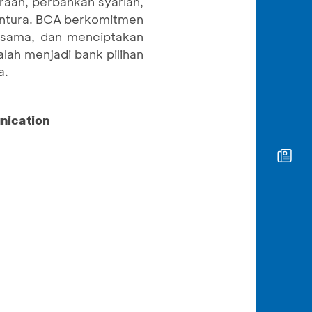
aan, perbankan syariah,
ventura. BCA berkomitmen
rsama, dan menciptakan
lah menjadi bank pilihan
a.
nication