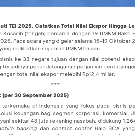
i TEI 2025, Catatkan Total Nilai Ekspor Hingga Leb
hn Kosasih (tengah) bersama dengan 19 UMKM Bakti
 2025. Pada acara yang digelar selama 15-19 Oktober
yang melibatkan sejumlah UMKM binaan
snis ke 33 negara tujuan dengan nilai potensi ekspo
g terjadinya penandatanganan perjanjian perdagang
engan total nilai ekspor melebihi Rp12,4 miliar.
***
k (per 30 September 2025)
terkemuka di Indonesia yang fokus pada bisnis pe
 solusi keuangan bagi segmen korporasi, komersial,
ani sekitar 43 juta rekening nasabah, didukung 1.2
mobile banking
dan
contact center
Halo BCA yang