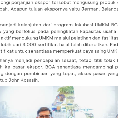
ngi perjanjian ekspor tersebut mengusung produk
pah. Adapun tujuan ekspornya yaitu Jerman, Belanda
menjadi kelanjutan dari program Inkubasi UMKM BC
 yang berfokus pada peningkatan kapasitas usaha 
 aktif mendukung UMKM melalui pelatihan dan fasilitasi 
ebih dari 3.000 sertifikat halal telah diterbitkan. P
ifikat untuk senantiasa memperkuat daya saing UMK
 hanya menjadi pencapaian sesaat, tetapi titik tola
ah ke pasar ekspor. BCA senantiasa mendampingi p
ng dengan pembinaan yang tepat, akses pasar yang
utup John Kosasih.