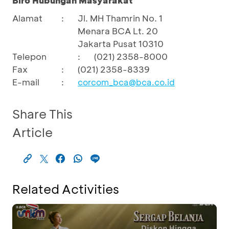
Biro Hubungan Masyarakat
Alamat
:
Jl. MH Thamrin No. 1
Menara BCA Lt. 20
Jakarta Pusat 10310
Telepon
:
(021) 2358-8000
Fax
:
(021) 2358-8339
E-mail
:
corcom_bca@bca.co.id
Share This
Article
Related Activities