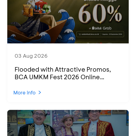
03 Aug 2026
Flooded with Attractive Promos,
BCA UMKM Fest 2026 Online
Attended by 1,500 MSMEs from
Various Regions
More Info