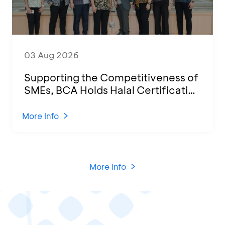
03 Aug 2026
Supporting the Competitiveness of
SMEs, BCA Holds Halal Certification
Program and Business Training at
KCU Tanjung Priok
More Info
More Info