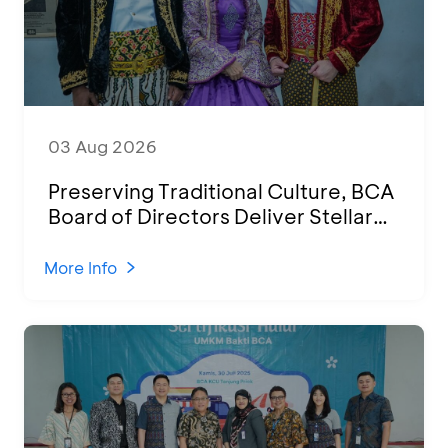
03 Aug 2026
Preserving Traditional Culture, BCA
Board of Directors Deliver Stellar
Performances at Ketoprak Financial
2026
More Info