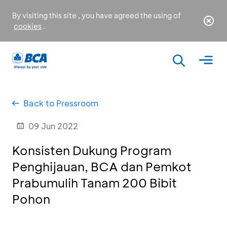
By visiting this site , you have agreed the using of
cookies
.
Back to Pressroom
09 Jun 2022
Konsisten Dukung Program
Penghijauan, BCA dan Pemkot
Prabumulih Tanam 200 Bibit
Pohon