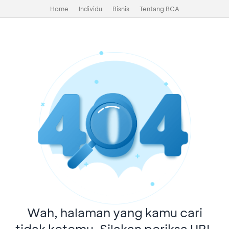
Home
Individu
Bisnis
Tentang BCA
Wah, halaman yang kamu cari
tidak ketemu. Silakan periksa URL