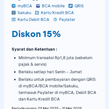
myBCA
BCA mobile
QRIS
Sakuku
Kartu Kredit BCA
Kartu Debit BCA
Paylater
Diskon 15%
Syarat dan Ketentuan :
Minimum transaksi Rp1,8 juta (sebelum
pajak & servis)
Berlaku setiap hari Senin – Jumat
Berlaku untuk pembayaran dengan QRIS
di myBCA/BCA mobile/Sakuku,
termasuk Paylater di myBCA, Debit BCA
dan Kartu Kredit BCA
Periode promo:
01 Mar 2025
-
31 Mei 2025