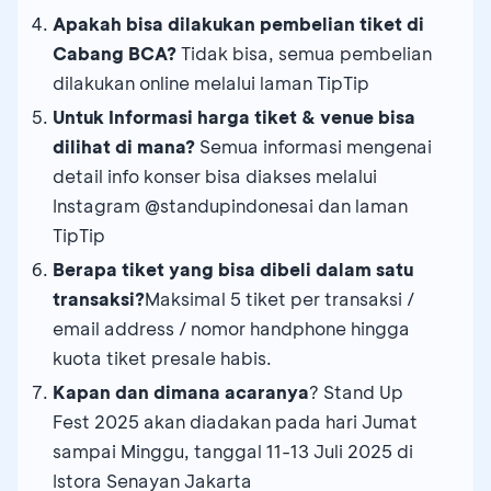
Kartu Kredit BCA untuk menerima kode OTP
lanjutkan
*) Pastikan memiliki Pulsa Reguler pada
Apakah bisa dilakukan pembelian tiket di
Cek berkala untuk melihat status
nomor Handphone yang terhubung pada
Cabang BCA?
Tidak bisa, semua pembelian
pembayaran pada laman TipTip
Kartu Kredit BCA untuk menerima kode OTP
dilakukan online melalui laman TipTip
Untuk Informasi harga tiket & venue bisa
dilihat di mana?
Semua informasi mengenai
detail info konser bisa diakses melalui
Instagram @standupindonesai dan laman
TipTip
Berapa tiket yang bisa dibeli dalam satu
transaksi?
Maksimal 5 tiket per transaksi /
email address / nomor handphone hingga
kuota tiket presale habis.
Kapan dan dimana acaranya
? Stand Up
Fest 2025 akan diadakan pada hari Jumat
sampai Minggu, tanggal 11-13 Juli 2025 di
Istora Senayan Jakarta