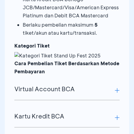
JCB/Mastercard/Visa/American Express
Platinum dan Debit BCA Mastercard
Berlaku pembelian maksimum
5
tiket/akun atau kartu/transaksi.
Kategori Tiket
Cara Pembelian Tiket Berdasarkan Metode
Pembayaran
Virtual Account BCA
Pembayaran Virtual Account BCA bisa
Kartu Kredit BCA
dilakukan melalui myBCA/BCA
mobile/KlikBCA/ATM BCA.