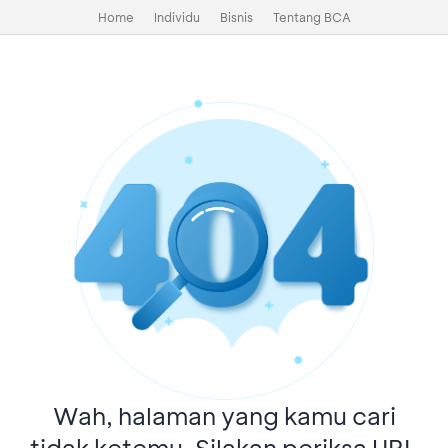
Home
Individu
Bisnis
Tentang BCA
Wah, halaman yang kamu cari
tidak ketemu. Silakan periksa URL